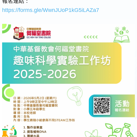
報名連結：
https://forms.gle/WwnJUoP1kG5iLAZa7