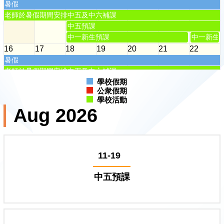
暑假
老師於暑假期間安排中五及中六補課
中五預課
中一新生預課
中一新生
16
17
18
19
20
21
22
暑假
老師於暑假期間安排中五及中六補課
學校假期
中五預課
公衆假期
23
24
25
26
27
28
29
學校活動
暑假
Aug 2026
老師於暑假期間安排中五及中六補課
教職員會議
30
31
1
2
3
4
5
暑假
開學特別時間表
11-19
老師於暑假期間安排中五及中六補課
中五開課統一測驗
中六開課統一測驗
中五預課
中四開課統一測驗
開學禮