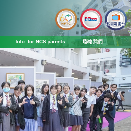
Info. for NCS parents
聯絡我們