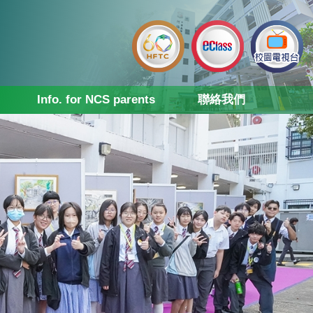
Info. for NCS parents
聯絡我們