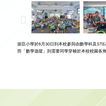
拔臣小學於6月30日到本校參與由數學科及S
而「數學遊蹤」則需要同學穿梭於本校校園各