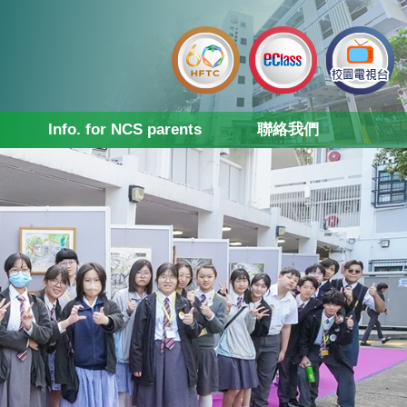
Info. for NCS parents
聯絡我們