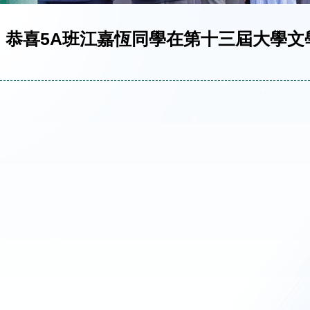
】恭喜5A班江嘉恆同學在第十三屆大學文