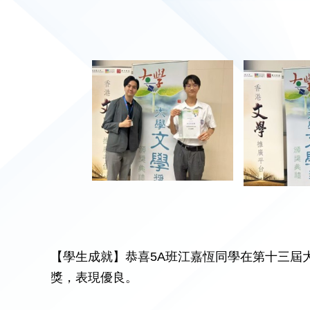
【學生成就】恭喜5A班江嘉恆同學在第十三屆
獎，表現優良。