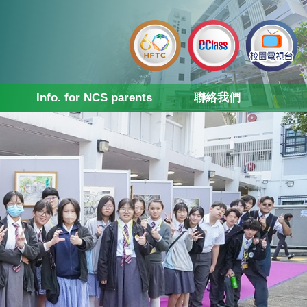
Info. for NCS parents
聯絡我們