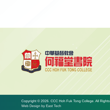
Copyright © 2026. CCC Hoh Fuk Tong College. All Right
Web Design
by
East Tech