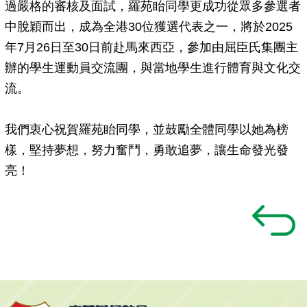
過嚴格的審核及面試，羅苑眙同學更成功從眾多參選者
中脫穎而出，成為全港30位獲選代表之一，將於2025
年7月26日至30日前赴馬來西亞，參加由屈臣氏集團主
辦的學生運動員交流團，與當地學生進行體育與文化交
流。
我們衷心祝賀羅苑眙同學，並鼓勵全體同學以她為榜
樣，堅持夢想，努力奮鬥，勇敢追夢，讓生命發光發
亮！