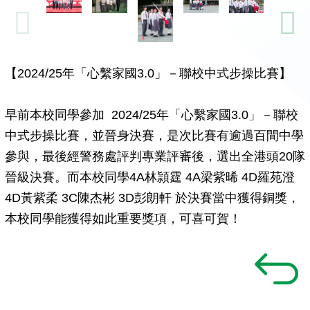
【2024/25年「心繫家國3.0」－聯校中式步操比賽】
早前本校同學參加 2024/25年「心繫家國3.0」－聯校
中式步操比賽，並晉身決賽，是次比賽有逾過百間中學
參與，最後經警務處評判專業評審後，選出全港頭20隊
晉級決賽。而本校同學4A林頴霆 4A梁紫晞 4D羅苑澄
4D黃紫柔 3C陳杰彬 3D彭朗軒 於決賽當中獲得銅獎，
本校同學能獲得如此重要獎項，可喜可賀！