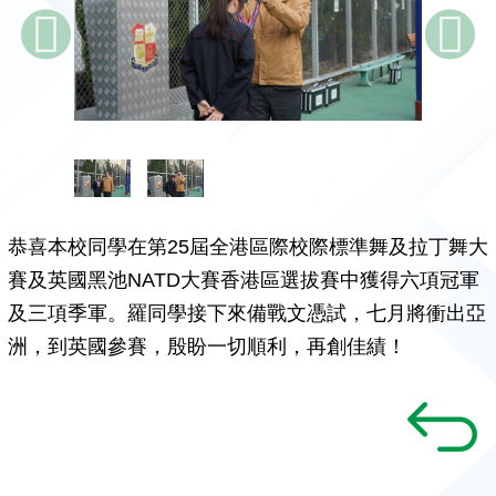
恭喜本校同學在第25屆全港區際校際標準舞及拉丁舞大
賽及英國黑池NATD大賽香港區選拔賽中獲得六項冠軍
及三項季軍。羅同學接下來備戰文憑試，七月將衝出亞
洲，到英國參賽，殷盼一切順利，再創佳績！