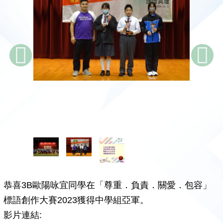
恭喜3B歐陽咏宜同學在「尊重．負責．關愛．包容」
標語創作大賽2023獲得中學組亞軍。
影片連結: