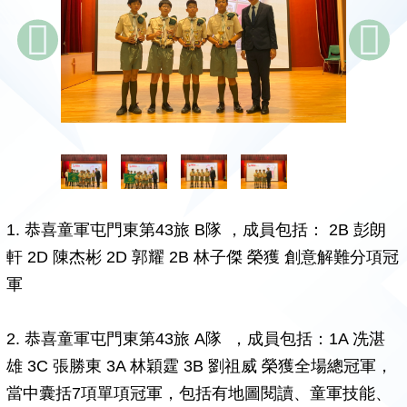
1. 恭喜童軍屯門東第43旅 B隊 ，成員包括： 2B 彭朗
軒 2D 陳杰彬 2D 郭耀 2B 林子傑 榮獲 創意解難分項冠
軍
2. 恭喜童軍屯門東第43旅 A隊 ，成員包括：1A 冼湛
雄 3C 張勝東 3A 林穎霆 3B 劉祖威 榮獲全場總冠軍，
當中囊括7項單項冠軍，包括有地圖閱讀、童軍技能、